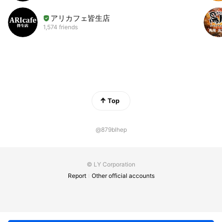
アリカフェ皆生店
1,574 friends
Top
@879blhep
© LY Corporation
Report
Other official accounts