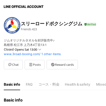
スリーロードボクシングジム
Friends
423
ジムオリジナルタオルを好評販売中♪
島根県 松江市 上乃木4丁目13-1
Closed
Opens Sat 13:00
www.3road-boxing.com/
1 other items
Sun
13:00 - 19:00
Mon
14:00 - 21:00
Tue
14:00 - 21:00
Chat
Posts
Reward cards
Wed
14:00 - 21:00
Thu
Closed
Fri
14:00 - 21:00
Sat
13:00 - 19:00
Basic info
FAQ
コース・料金
Health & safety
Mixed
木曜・祝日・第3日曜日お休みです
Basic info