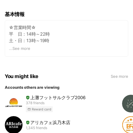
基本情報
☆営業時間☆
平 日：14時～22時
土・日：13時～19時
☆定休日☆
...
See more
木曜・祝日（土日除く）
You might like
See more
Accounts others are viewing
上灘フットサルクラブ2006
378 friends
Reward card
アリカフェ浜乃木店
1,345 friends