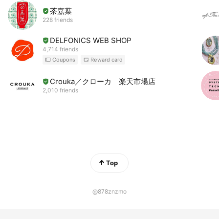
茶嘉葉
228 friends
DELFONICS WEB SHOP
4,714 friends
Coupons
Reward card
Crouka／クローカ 楽天市場店
2,010 friends
Top
@878znzmo