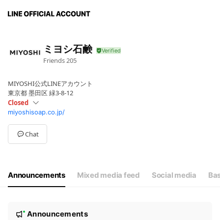
ミヨシ石鹸
Friends
205
MIYOSHI公式LINEアカウント
東京都 墨田区 緑3-8-12
Closed
miyoshisoap.co.jp/
Sun
Closed
Mon
09:00 - 17:00
Tue
09:00 - 17:00
Chat
Wed
09:00 - 17:00
Thu
09:00 - 17:00
Fri
09:00 - 17:00
Sat
Closed
Announcements
Mixed media feed
Social media
Bas
休業日：土日・祝祭日・会社指定定休日
N
Announcements
New