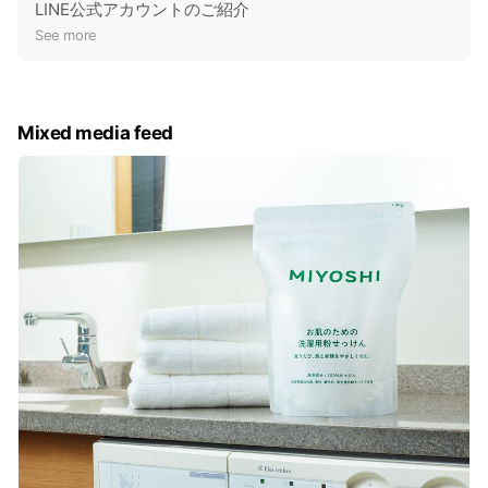
o
LINE公式アカウントのご紹介
t
See more
i
c
e
Mixed media feed