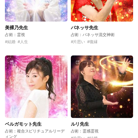
美裸乃先生
バネッサ先生
占術：霊視
占術：バネッサ流交神術
#
結婚
#
人生
#
片思い
#
復縁
ベルガモット先生
ルリ先生
占術：複合スピリチュアルリーデ
占術：霊感霊視
ィング
#
片思い
#
結婚