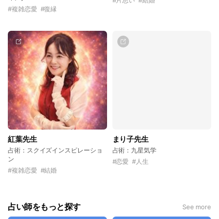
#
複雑恋愛
#
復縁
紅葉先生
まり子先生
占術：スクイズインスピレーショ
占術：九星気学
ン
#
恋愛
#
人生
#
複雑恋愛
#
結婚
占い師をもっと探す
See more