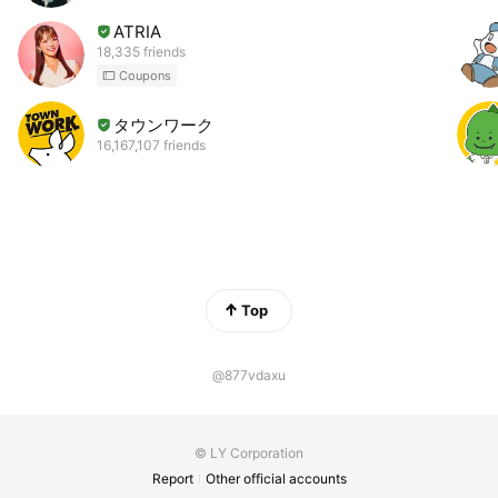
ATRIA
18,335 friends
Coupons
タウンワーク
16,167,107 friends
Top
@877vdaxu
© LY Corporation
Report
Other official accounts