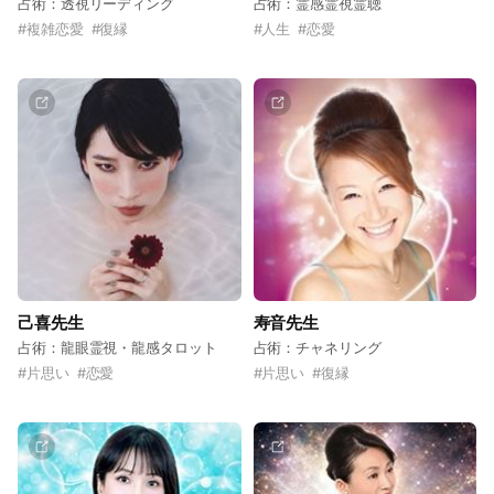
占術：透視リーディング
占術：霊感霊視霊聴
#
複雑恋愛
#
復縁
#
人生
#
恋愛
己喜先生
寿音先生
占術：龍眼霊視・龍感タロット
占術：チャネリング
#
片思い
#
恋愛
#
片思い
#
復縁