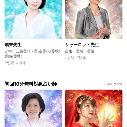
璃来先生
シャーロット先生
占術：五感霊力（霊感/霊視/霊聴/
占術：霊感・霊視
霊触/霊香）
#
復縁
#
結婚
#
恋愛
#
復縁
初回10分無料対象占い師
See more