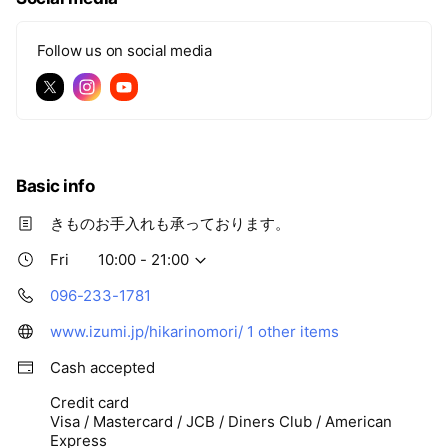
Follow us on social media
Basic info
きものお手入れも承っております。
Fri
10:00 - 21:00
096-233-1781
www.izumi.jp/hikarinomori/
1 other items
Cash accepted
Credit card
Visa / Mastercard / JCB / Diners Club / American
Express