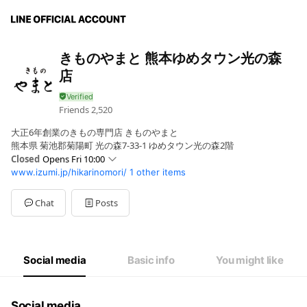
きものやまと 熊本ゆめタウン光の森
店
Friends
2,520
大正6年創業のきもの専門店 きものやまと
熊本県 菊池郡菊陽町 光の森7-33-1 ゆめタウン光の森2階
Closed
Opens Fri 10:00
www.izumi.jp/hikarinomori/
1 other items
Sun
10:00 - 21:00
Mon
10:00 - 21:00
Tue
10:00 - 21:00
Chat
Posts
Wed
10:00 - 21:00
Thu
10:00 - 21:00
Fri
10:00 - 21:00
Sat
10:00 - 21:00
Social media
Basic info
You might like
Social media