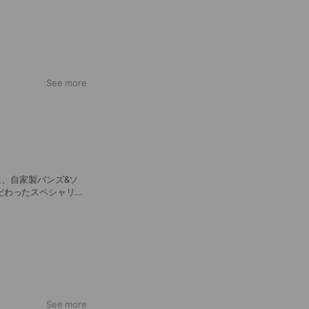
See more
軸に、自家製バンズ&ソ
だわったスペシャリテ
引き立つラインアップ
See more