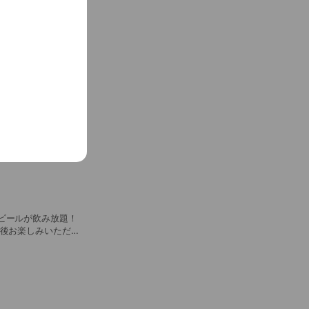
ッズも販売中！
See more
ビールが飲み放題！
前後お楽しみいただけ
el Aged Beer