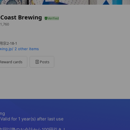
 Coast Brewing
1,760
宗2-18-1
ing.jp/
2 other items
Reward cards
Posts