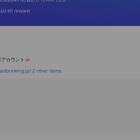
NEアカウント🍻
stbrewing.jp/
2 other items