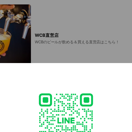
WCB直営店
WCBのビールが飲める＆買える直営店はこちら！
WCB Online Shop