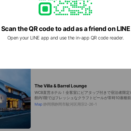
公式オンラインショップ！ビールに加え、アパレルやグ
Scan the QR code to add as a friend on LINE
Open your LINE app and use the in-app QR code reader.
The Villa & Barrel Lounge
WCB直営ホテル！全客室にビアタップ付きで宿泊者限定
館内1階ではフレッシュなクラフトビールが常時10液種
るタップルームの営業も。時間をかけて樽熟成させた希少なBarr
Map
静岡県静岡市駿河区用宗2-26-1
の試飲ができる、バレルラウンジも併設しています。