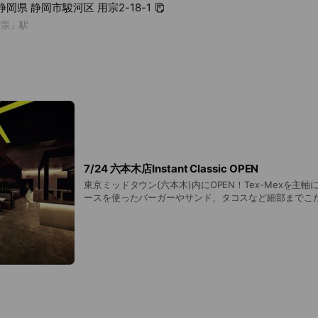
2 静岡県 静岡市駿河区 用宗2-18-1
用宗」駅
7/24 六本木店Instant Classic OPEN
東京ミッドタウン(六本木)内にOPEN！Tex-Mexを主
ースを使ったバーガーやサンド、タコスなど細部までこ
ィなメニューを提供。ビールと共に、それぞれの魅力が
が揃います。