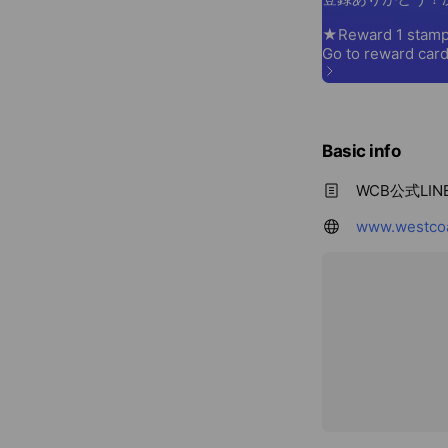
Basic info
WCB公式LI
www.westcoa