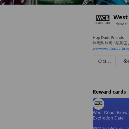
West
Friends
1
Hop Dude Friends
静岡県 静岡市駿河区 用
www.westcoastbrew
Chat
Reward cards