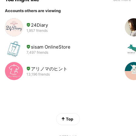
Accounts others are viewing
24Diary
1,957 friends
sisam OnlineStore
7,497 friends
アリノマのヒント
13,196 friends
Top