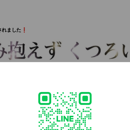
所づくり事業
ごはん会」
ジェンダー・ワークショップ
れました❗️
います。