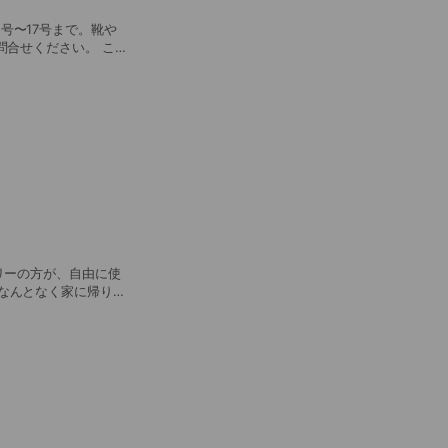
号〜17号まで。靴や
合せください。 こ
ください。担当者が詳細
リーの方が、自由に使
由でもOK！ 予約も
充
マンガ、ゲームetc. ※女性スタッフ常駐しています