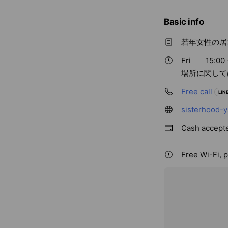
Basic info
若年女性の居
Fri
15:00 
場所に関して
Free call
LINE
sisterhood-
Cash accept
Free Wi-Fi, p