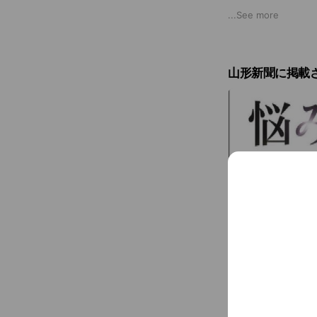
・若年女性の居場
...
See more
・女子学生の「夜
・もやもや女子会
・オンラインでの
山形新聞に掲載さ
などに取り組んで