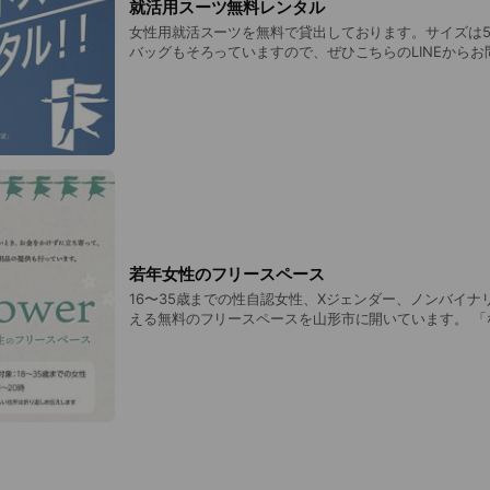
就活用スーツ無料レンタル
女性用就活スーツを無料で貸出しております。サイズは5
バッグもそろっていますので、ぜひこちらのLINEからお問
ちらのLINEから「スーツ借りたいです」とメッセージ
ご案内いたします。
若年女性のフリースペース
16〜35歳までの性自認女性、Xジェンダー、ノンバイナ
える無料のフリースペースを山形市に開いています。 「なんとなく家に帰りた
くない」 「誰かと話したい」 「友達がほしい」 どんな理
いらないので、ふらっと寄ってみてね 開所時間: 木・金曜の14:00〜20:00 場
所: 非公開なので、こちらのトークからお問合せください 置いてあるもの: 
電器、お菓子、飲み物本、