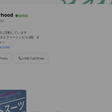
rhood
92
標に活動しています
10-3 ファートンビル3階 B
0
a.com/
Posts
LINE Call (free)
開ですので、お問合せください。