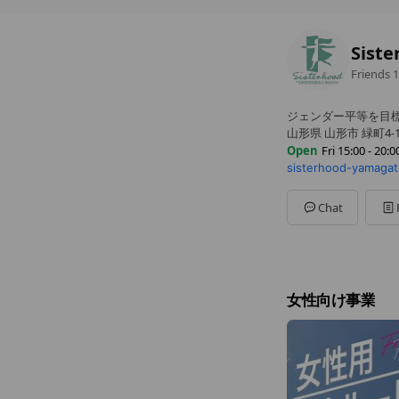
Siste
Friends
1
ジェンダー平等を目
山形県 山形市 緑町4-
Open
Fri 15:00 - 20:0
sisterhood-yamagat
Sun
Closed
Mon
16:00 - 19:00
Tue
Closed
Chat
Wed
Closed
Thu
15:00 - 20:00
Fri
15:00 - 20:00
Sat
14:00 - 16:00
場所に関しては非公
女性向け事業