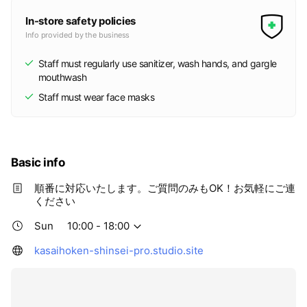
In-store safety policies
Info provided by the business
Staff must regularly use sanitizer, wash hands, and gargle
mouthwash
Staff must wear face masks
Basic info
順番に対応いたします。ご質問のみもOK！お気軽にご連
ください
Sun
10:00 - 18:00
kasaihoken-shinsei-pro.studio.site