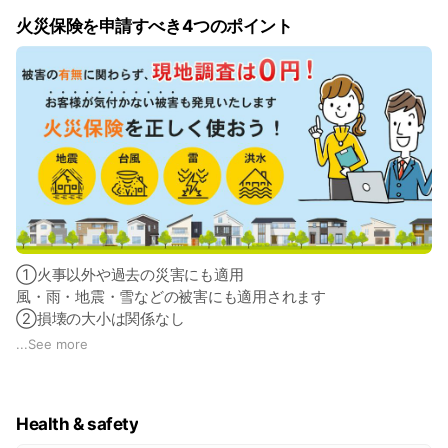
火災保険を申請すべき4つのポイント
①火事以外や過去の災害にも適用
風・雨・地震・雪などの被害にも適用されます
②損壊の大小は関係なし
実は気づきにくい小さな傷でも申請できます
...
See more
③支払う保険料は一切上がらない
保険金が下りたあとでも保険料は変わりません
④何度でも申請可能
Health & safety
過去の災害でも申請可能。再申請も受付中です。