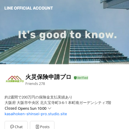
火災保険申請プロ
Friends
278
約2週間で200万円の保険金支払実績あり
大阪府 大阪市中央区 北久宝寺町3-6-1 本町南ガーデンシティ7階
Closed
Opens Sun 10:00
kasaihoken-shinsei-pro.studio.site
Sun
10:00 - 18:00
Mon
10:00 - 18:00
Tue
10:00 - 18:00
Chat
Posts