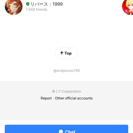
リバース：1999
7,948 friends
Top
@wolpisceo795
© LY Corporation
Report
Other official accounts
Chat