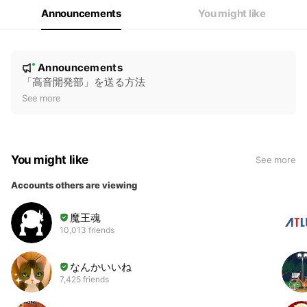
Announcements
You might like
N
Announcements
New
o
「高音開発部」を送る方法
t
See more
i
c
e
You might like
See more
Accounts others are viewing
魔王魂
10,013 friends
なんかいいね
7,425 friends