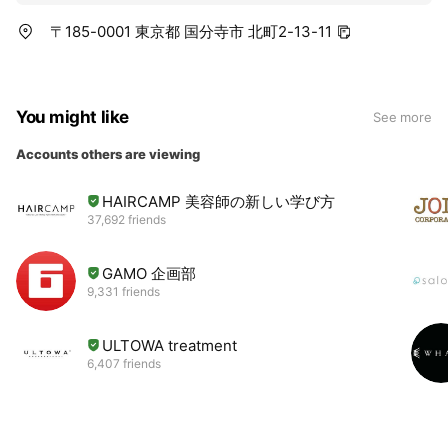
〒185-0001 東京都 国分寺市 北町2-13-11
You might like
See more
Accounts others are viewing
HAIRCAMP 美容師の新しい学び方
37,692 friends
GAMO 企画部
9,331 friends
ULTOWA treatment
6,407 friends