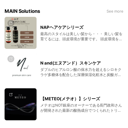
業効率が良い ●ダメージが最高レベルに改善され
ている ●刺激が最高レベルに改善されている ●髪
MAIN Solutions
See more
の弾力が残る ●マーパメニューと複合しやすい ●
最小の在庫で、新しいメニューが創れる
NAPヘアケアシリーズ
最高のスタイルは美しい髪から・・・ 美しい髪を
育てるには、頭皮環境が重要です。 頭皮環境を整
える事を目的に開発されたNAPシリーズは『スタ
イルや髪の悩み』を解消し、最高の仕上がりを実
現します。【髪質改善】【頭皮改善】を近代成分
最高レベルの配合で実現。 髪のプロである理美容
N and(エヌアンド）スキンケア
師さんとともにお客様のお悩みを解決してゆきま
ダブルのヒアルロン酸の保水力を超えるシロキク
す。
ラゲ多糖体を配合した深層保湿化粧水と炭酸ガス
の美肌効果を持った炭酸美容液のエヌアンドスキ
ンケアシリーズがお肌の保湿、肌細胞の活性化、
美白を加速します。 あのナイアシンアミド配合で
シワ改善にも！
【METEO(メテオ）】シリーズ
メテオはNOT銀座のオーナーである長門政和さん
が開発された最新の酸熱成分でつくられたトリー
トメント剤です！カラーに混合可能な酸熱トリー
トメント。 レブリン酸・グリオキシル酸・グリオ
キシロイルカルボシステインの混合でカラー剤や