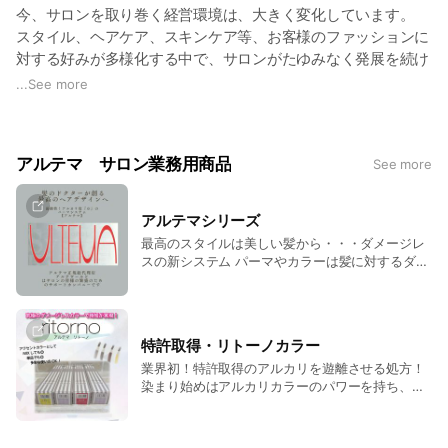
今、サロンを取り巻く経営環境は、大きく変化しています。
スタイル、ヘアケア、スキンケア等、お客様のファッションに
対する好みが多様化する中で、サロンがたゆみなく発展を続け
るために、常に自己変革し、激変するニーズにスピーディーに
...
See more
そして適切に対応して行く事が必要です。
サロン・ソリューションズ・パートナーの株式会社アルテワー
ルドが提案する『EtoV』とは、今までのサロン経営の経験か
アルテマ サロン業務用商品
See more
ら、新たな付加価値を創出するサロン発展の為のコア・コンセ
プトです。
経営環境を取り巻く様々なビジネスモデルの中で、サロン経営
アルテマシリーズ
に役立つ形態にモデュファイしたモデルを『EtoV』を基にご提
最高のスタイルは美しい髪から・・・ダメージレ
案してまいります
スの新システム パーマやカラーは髪に対するダメ
アルテマ正規総代理店・オフィシャルパートナー
ージが怖いので、今一歩踏み出せないお客様、 ま
た、パーマ・カラーは「やりたいのだけど、時間
●アルテマ各種薬剤
がかかるので今日は・・」と言われる客様も多く
●リトーノカラー
いらっしゃいます。 アルテマシステムは、「ダメ
●【メテオ】シリーズ
特許取得・リトーノカラー
ージを与えず、短時間で施術できるパーマ・カラ
●モイストキュアシャンプー＆トリートメント
業界初！特許取得のアルカリを遊離させる処方！
ーは出来ないのか？」と言うスタイリストの皆様
染まり始めはアルカリカラーのパワーを持ち、放
●N and(エヌアンド）スキンケア
からの要望により開発されました。 業界初の「ア
置中から乳化時間でアルカリを限りなく除去させ
ルカリ度０」のパーマシステムが、究極のダメー
他サロンサポートに全力で取り組んでいます。
る特殊な配合をした機能性カラー剤。 アルテマリ
ジレスで「曲げる」「伸ばす」を可能に！。
アルテワールド
トーノの特徴 ●染まりが良い ●発色が良い ●作