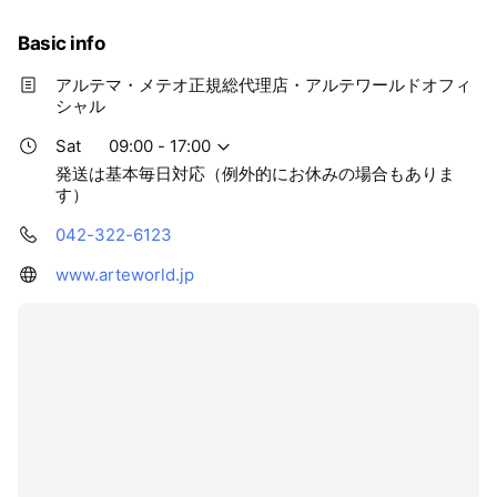
パーマ2剤の混合、㏗コントロールにも多目的に
応用で使用可能。 そしてこの春 長門正和さんの
Basic info
ブランディングMETEO（メテオ）にアルテマ開発
者志賀社長とタッグを組んで開発したMETEO（メ
アルテマ・メテオ正規総代理店・アルテワールドオフィ
テオ）新シリーズが誕生！ METEO（メテオ）に
シャル
新商品が加わります！ メテオに新規ラインナップ
が追加となります。メテオメニューの幅がさらに
Sat
09:00 - 17:00
広がります。
発送は基本毎日対応（例外的にお休みの場合もありま
す）
042-322-6123
www.arteworld.jp