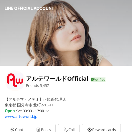
アルテワールドOfficial
Friends
5,457
【アルテマ・メテオ】正規総代理店
東京都 国分寺市 北町2-13-11
Open
Sat 09:00 - 17:00
www.arteworld.jp
Sun
09:00 - 17:00
Mon
09:00 - 17:00
Tue
Closed
Chat
Posts
Call
Reward cards