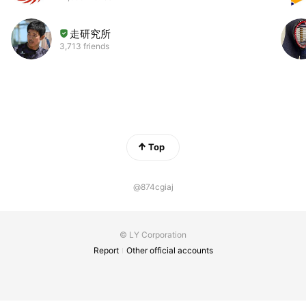
走研究所
3,713 friends
Top
@874cgiaj
© LY Corporation
Report
Other official accounts