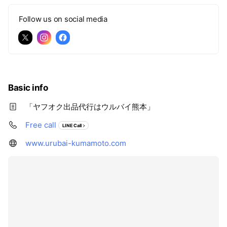
Follow us on social media
Basic info
「ヤフオク出品代行はウルバイ熊本」
Free call
LINE Call
www.urubai-kumamoto.com