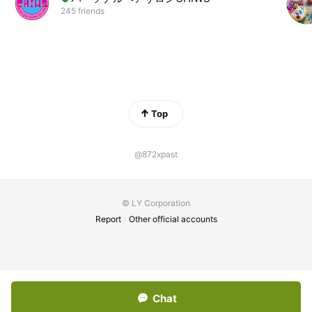
245 friends
Top
@872xpast
© LY Corporation
Report
Other official accounts
Chat