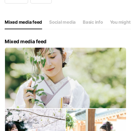
Wed
10:00 - 19:00
Thu
10:00 - 19:00
Fri
10:00 - 19:00
Sat
10:00 - 19:00
Mixed media feed
Social media
Basic info
You might 
不定休となります。時間外の早朝予約も是非ご相談ください。
Mixed media feed