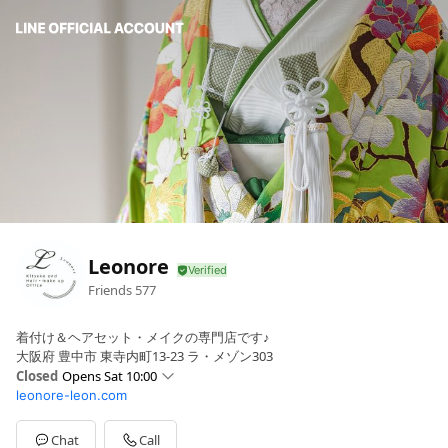
Leonore
Friends
577
着付け＆ヘアセット・メイクの専門店です♪
大阪府 豊中市 東寺内町13-23 ラ・メゾン303
Closed
Opens Sat 10:00
leonore-leon.com
Sun
10:00 - 19:00
Mon
10:00 - 19:00
Tue
10:00 - 19:00
Chat
Call