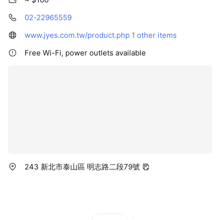
02-22965559
www.jyes.com.tw/product.php
1 other items
Free Wi-Fi, power outlets available
243 新北市泰山區 明志路二段79號