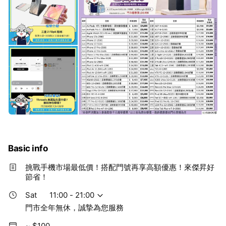
Basic info
挑戰手機市場最低價！搭配門號再享高額優惠！來傑昇好
節省！
Sat
11:00 - 21:00
門市全年無休，誠摯為您服務
~ $100