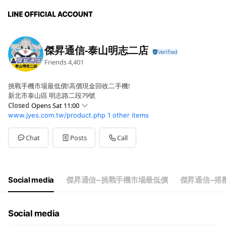
傑昇通信-泰山明志二店
Friends
4,401
挑戰手機市場最低價!高價現金回收二手機!
新北市泰山區 明志路二段79號
Closed
Opens Sat 11:00
www.jyes.com.tw/product.php
1 other items
Sun
11:00 - 21:00
Mon
11:30 - 21:00
Tue
11:30 - 21:00
Chat
Posts
Call
Wed
11:30 - 21:00
Thu
11:30 - 21:00
Fri
11:30 - 21:00
Sat
11:00 - 21:00
Social media
傑昇通信~挑戰手機市場最低價
傑昇通信~搭
門市全年無休，誠摯為您服務
Social media