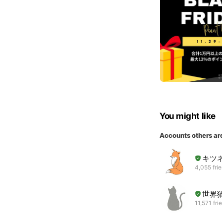
You might like
Accounts others ar
キツ
4,055 fri
世界
11,571 fri