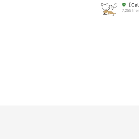
【Ca
7,255 frie