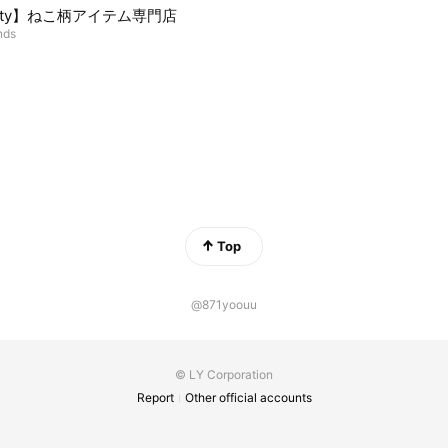
tty】ねこ柄アイテム専門店
nds
Top
@871yoouu
© LY Corporation
Report
Other official accounts