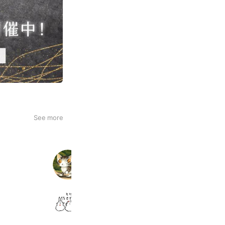
See more
わちふぃーるどオンラインショップ
10,655 friends
Coupons
Reward card
とにかくうさぎが好き
1,831 friends
Reward card