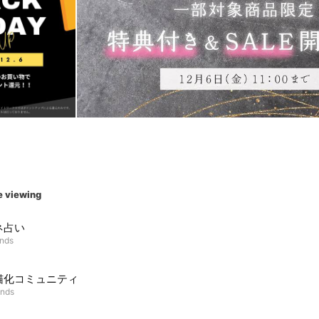
e viewing
ネ占い
ends
猫化コミュニティ
ends