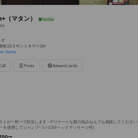
in+（マタン）
84
ます
町22-3 サンミネマツ201
her items
Call
Posts
Reward cards
ストが一対一で担当します -デリケートな髪の悩みなんでも相談してください
ｰを使用してシャンプｰスパ(3分ヘッドマッサージ付)
00〜