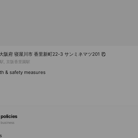
5 大阪府 寝屋川市 香里新町22-3 サンミネマツ201
駅, 京阪香里園駅
lth & safety measures
 policies
e business
s