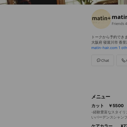
mat
Friends
4
トークから予約でき
大阪府 寝屋川市 香里新
matin-hair.com
1 ot
Chat
メニュー
カット ￥5500
-経験豊富なスタイリ
いバーデンスシャンプ
ケアカラー ¥77