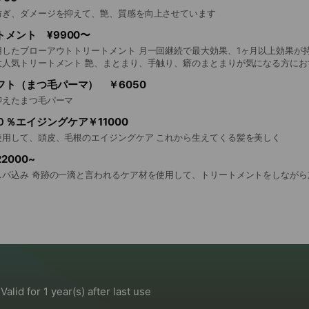
防ぎ、ダメージを抑えて、艶、質感を向上させています
メント ¥9900〜
したブローアウトトリートメント 月一回継続で最大効果、1ヶ月以上効果が持続 
大人気トリートメント 艶、まとまり、手触り、癖のまとまりが気になる方にお
フト（まつ毛パーマ） ￥6050
抑えたまつ毛パーマ
％エイジングケア￥11000
使用して、頭皮、毛根のエイジングケア これから生えてくる髪を美しく
2000~
スパ込み 奇跡の一滴と言われるケア材を使用して、トリートメントをしながら