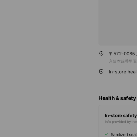
〒572-008
京阪本線香里園
In-store hea
Health & safety
In-store safety
Info provided by th
Sanitized seat