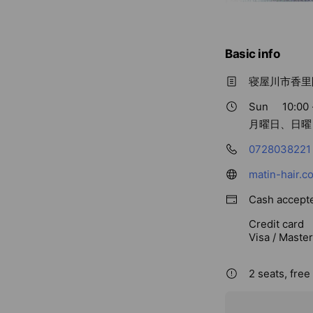
Basic info
寝屋川市香里
Sun
10:00 
月曜日、日曜
0728038221
matin-hair.c
Cash accept
Credit card
Visa / Maste
2 seats, free