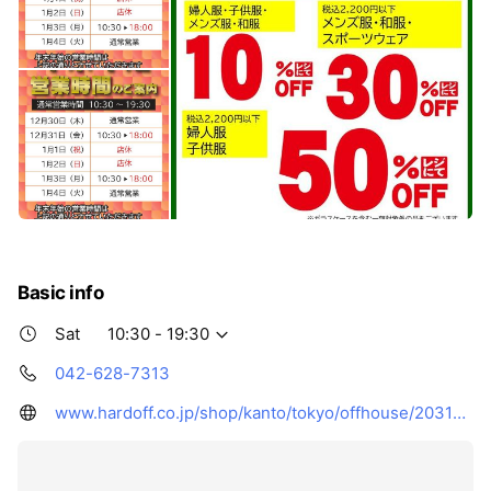
Basic info
Sat
10:30 - 19:30
042-628-7313
www.hardoff.co.jp/shop/kanto/tokyo/offhouse/203167/