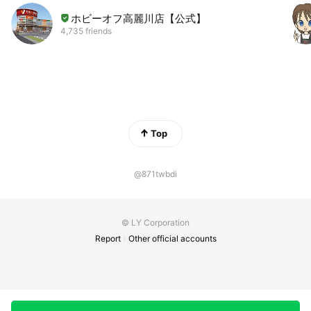
ホビーオフ高麗川店【公式】
4,735 friends
Top
@871twbdi
© LY Corporation
Report
Other official accounts