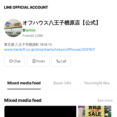
オフハウス八王子楢原店【公式】
Friends
5,080
東京都 八王子市楢原町 1818-15
www.hardoff.co.jp/shop/kanto/tokyo/offhouse/203167/
Chat
Posts
Call
Mixed media feed
Basic info
You might like
Mixed media feed
See more