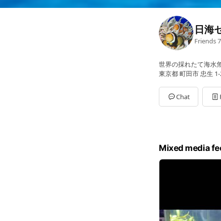
日海
Friends
7
世界の採れたて海水
東京都 町田市 忠生 1-2
Chat
Mixed media fe