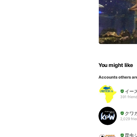
You might like
Accounts others ar
イー
391 frien
クワ
2,029 fri
昆虫シ