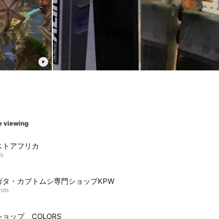
e viewing
ストアフリカ
ds
ガタ・カブトムシ専門ショップKPW
ends
ョップ COLORS