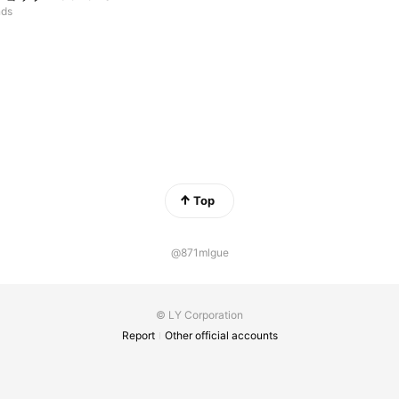
nds
Top
@871mlgue
© LY Corporation
Report
Other official accounts