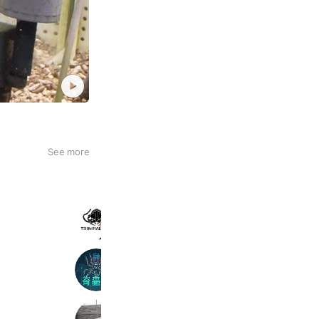
See more
Terminal Legs
1,215 friends
奇蟲屋 榊 (タランチュラ専門店)
1,744 friends
exotic-supply