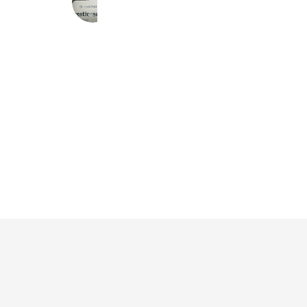
2,816 friends
Coupons
Reward card