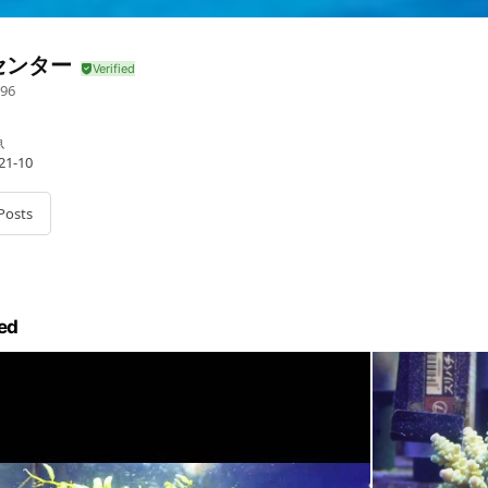
センター
96
魚
1-10
Posts
ed