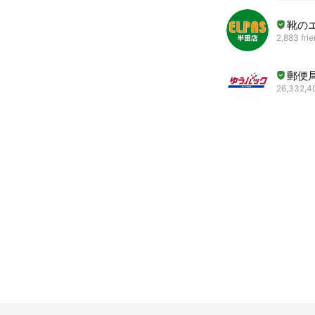
靴の
2,883 fri
郵便局
26,332,40