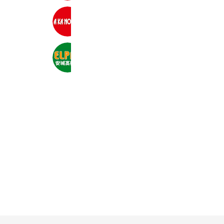
あかのれん 日進南店
2,589 friends
靴のエルパス 安城高棚店
2,362 friends