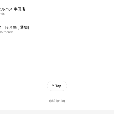
エルパス 半田店
ends
 [eお届け通知]
5 friends
Top
@871gnlkq