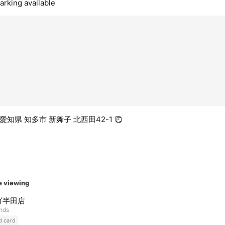
arking available
6 愛知県 知多市 新舞子 北西田42-1
e viewing
ゴ半田店
ends
d card