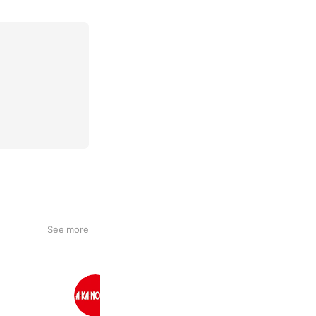
See more
あかのれん Ｃ・フェスタ店
7,597 friends