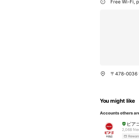
Free Wi-Fi, p
〒478-003
You might like
Accounts others ar
ピア
2,068 fri
Rewar