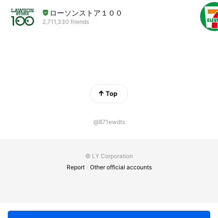
ローソンストア１００
2,711,330 friends
Top
@871ewdts
© LY Corporation
Report
Other official accounts