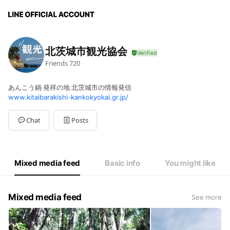
北茨城市観光協会
Friends
720
あんこう鍋 発祥の地 北茨城市の情報発信
www.kitaibarakishi-kankokyokai.gr.jp/
Chat
Posts
Mixed media feed
Basic info
You might like
Mixed media feed
See more