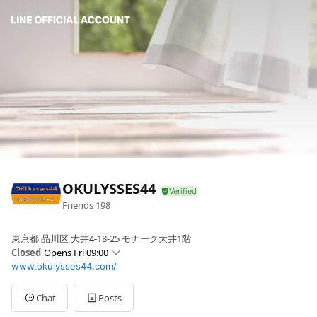
OKULYSSES44
Friends
198
東京都 品川区 大井4-18-25 モナーク大井1階
Closed
Opens Fri 09:00
www.okulysses44.com/
Sun
Closed
Mon
09:00 - 17:00
Tue
09:00 - 17:00
Chat
Posts
Wed
09:00 - 17:00