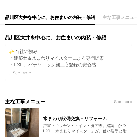
Thu
09:00 - 17:00
Fri
09:00 - 17:00
Sat
Closed
品川区大井を中心に、お住まいの内装・修繕
主な工事メニュ
品川区大井を中心に、お住まいの内装・修繕
✨当社の強み
・建築士＆水まわりマイスターによる専門提案
・LIXIL、パナソニック施工店登録の安心感
・明朗見積もりと誠実な対応
...
See more
🛠️工事メニュー
水まわり設備交換／クロス・床張替え／ドア・壁の修理／
電気・塗装工事／原状回復 など
主な工事メニュー
See more
お住まいの不具合からリノベーションまで幅広く承りま
す。
水まわり設備交換・リフォーム
まずはお気軽にトーク画面からご相談ください！
浴室・キッチン・トイレ・洗面等。建築士かつ
LIXIL「水まわりマイスター」が、使い勝手と耐久
性を考えた最適なプランをご提案します。