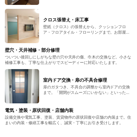
クロス張替え・床工事
壁紙（クロス）の張替えから、クッションフロ
ア・フロアタイル・フローリングまで。お部屋の
雰囲気を一新し、快適な空間を作ります。
壁穴・天井補修・部分修理
ついつい後回しにしがちな壁の穴や天井の傷、巾木の交換など。小さな
補修工事も、丁寧な仕上がりでスピーディーに対応いたします。
室内ドア交換・扉の不具合修理
扉のガタつき、不具合の調整から室内ドアの交換
まで。「開閉がスムーズにいかない」といったス
トレスを解決します。和室の襖・障子もOKです。
電気・塗装・原状回復・店舗内装
設備交換や電気工事、塗装、賃貸物件の原状回復や店舗の内装まで。住
まいの内装・修繕工事を幅広く、誠実・丁寧にお引き受けします。