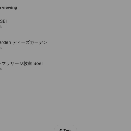
e viewing
SEI
ds
 Garden ディーズガーデン
ds
マッサージ教室 Soel
ds
Top