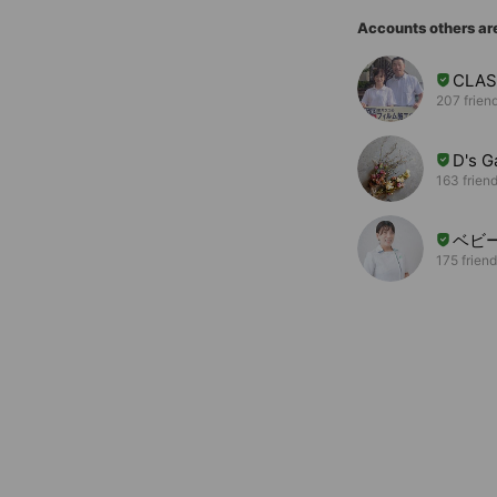
Accounts others ar
CLAS
207 frien
D's
163 frien
ベビー
175 frien