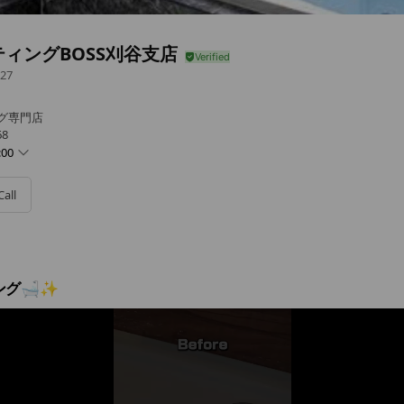
ィングBOSS刈谷支店
27
グ専門店
8
:00
Call
ング🛁✨