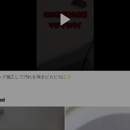
v
i
d
e
o
ング施工して汚れを弾きピカピカに✨
ed