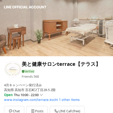
美と健康サロンterrace【テラス】
Friends
568
4月キャンペーン発行済み
高知県 高知市 百石町2丁目28-5 2階
Open
Thu 10:00 - 22:00
www.instagram.com/terrace.kochi
1 other items
Sun
10:00 - 22:00
Mon
10:00 - 22:00
Tue
10:00 - 22:00
Chat
Posts
LINE Call (free)