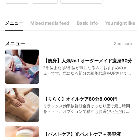
Wed
10:00 - 22:00
Thu
10:00 - 22:00
Fri
10:00 - 23:00
Sat
10:00 - 23:00
メニュー
Mixed media feed
Basic info
You might like
10:00〜22:00(金・土23:00まで)
メニュー
See more
【痩身】人気No.1 オーダーメイド痩身60分
2部位または3部位が気になる方におすすめのメニ
ューです。気になる部分の細胞代謝をUPさせて太
りにくい・痩せやすい身体づくりを！
【りらく】オイルケア80分8,000円
リラックス効果抜群◎全身ゆったり圧で癒し時間
を・・・。オプションで精油もお選びいただけま
す
【バストケア】光バストケア＋美容液