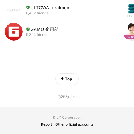
https://revol.co.jp/documents/
ULTOWA treatment
6,407 friends
■商品情報
https://revol.co.jp/product/
GAMO 企画部
■直営モデルサロン
9,324 friends
https://revol.co.jp/column/modelsalon/
■各種お問合せ
https://revol.co.jp/contact/
Top
@868jenzn
© LY Corporation
Report
Other official accounts