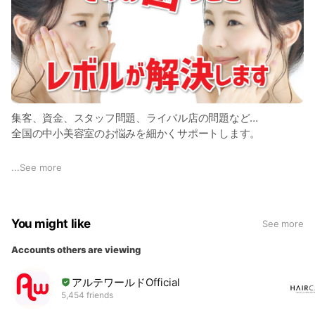
集客、資金、スタッフ問題、ライバル店の問題など…
全国の中小美容室のお悩みを細かくサポートします。
■各種セミナー情報
...
See more
https://revol.co.jp/seminar/
■各種研修情報
You might like
See more
https://revol.co.jp/manabiba/
Accounts others are viewing
■美容室運営に関する情報発信
https://revol.co.jp/blog/
アルテワールドOfficial
5,454 friends
■資料ダウンロード