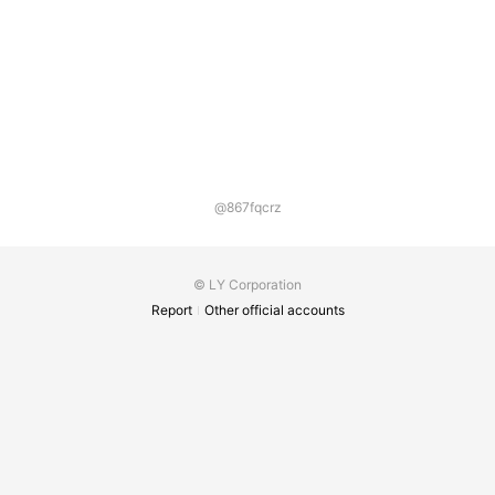
@867fqcrz
© LY Corporation
Report
Other official accounts