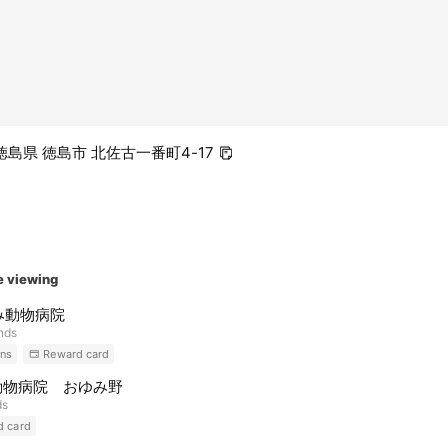
1 徳島県 徳島市 北佐古一番町4-17
e viewing
み動物病院
ends
ns
Reward card
B動物病院 おゆみ野
ds
d card