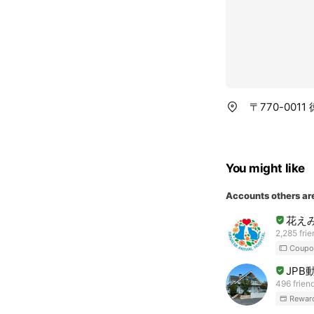
〒770-001
You might like
Accounts others ar
花え
2,285 fri
Coupo
JP
496 frien
Rewar