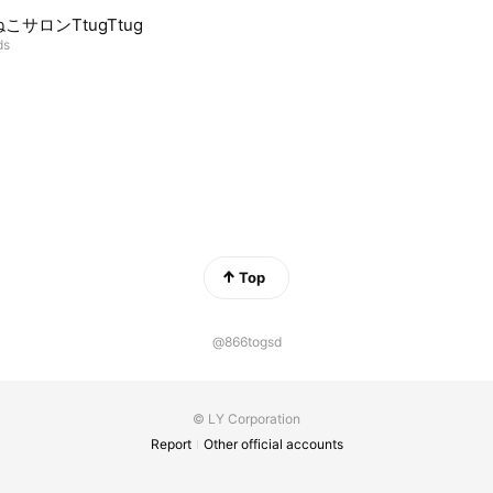
こサロンTtugTtug
ds
Top
@866togsd
© LY Corporation
Report
Other official accounts