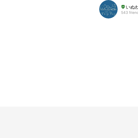
いぬね
543 frien