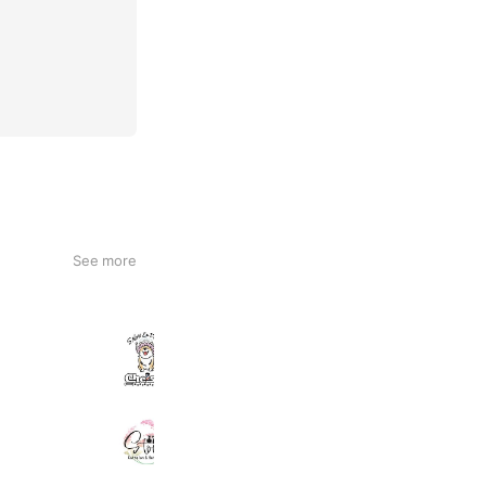
See more
ドッグサロン チェルシー
362 friends
Catsalon&Hotel Story
733 friends
Reward card