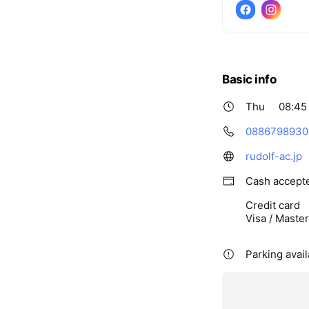
Basic info
Thu
08:45 
0886798930
rudolf-ac.jp
Cash accept
Credit card
Visa / Maste
Parking avail