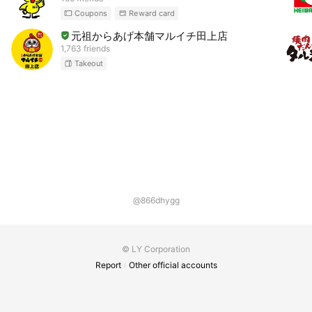
Coupons
Reward card
元祖からあげ本舗マルイチ田上店
1,763 friends
Takeout
@866dhygg
© LY Corporation
Report
Other official accounts