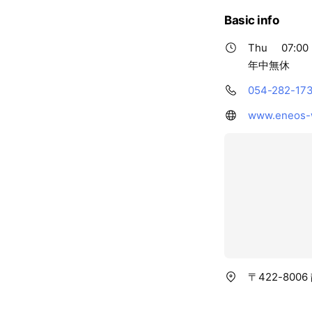
Basic info
Thu
07:00 
年中無休
054-282-17
www.eneos-w
〒422-800