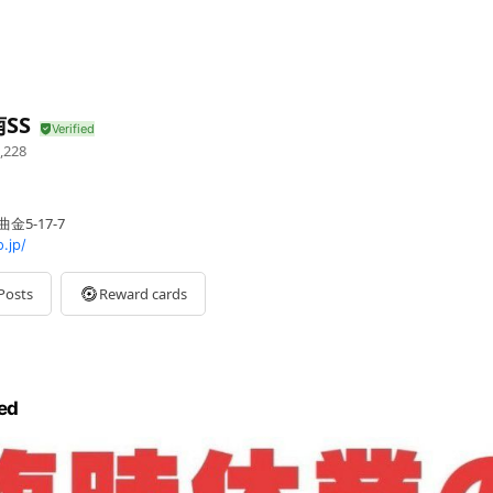
SS
,228
金5-17-7
.jp/
Posts
Reward cards
ed