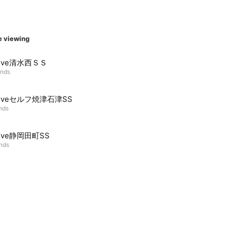
e viewing
Drive清水西ＳＳ
ends
Driveセルフ焼津石津SS
ends
rive静岡田町SS
ends