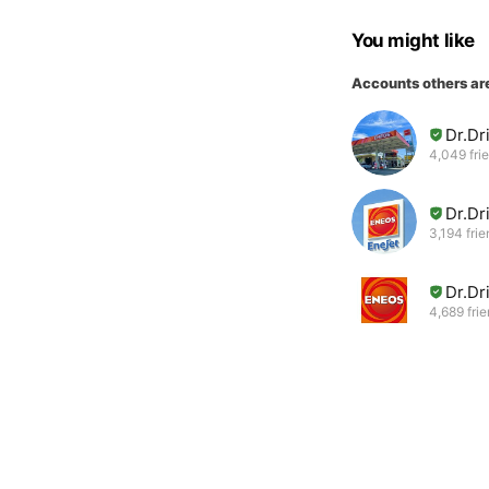
You might like
Accounts others ar
Dr.
4,049 fri
Dr.
3,194 fri
Dr.D
4,689 fri