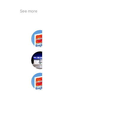
See more
Dr.Driveセルフ清水船越SS
2,787 friends
ENEOSウイング 清水インター下りＴ
3,542 friends
Dr.Driveセルフ藤枝藤岡SS
2,482 friends