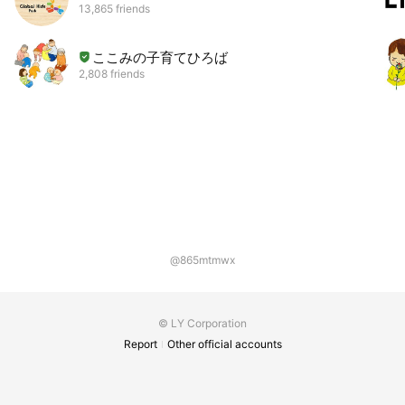
13,865 friends
ここみの子育てひろば
2,808 friends
@865mtmwx
© LY Corporation
Report
Other official accounts