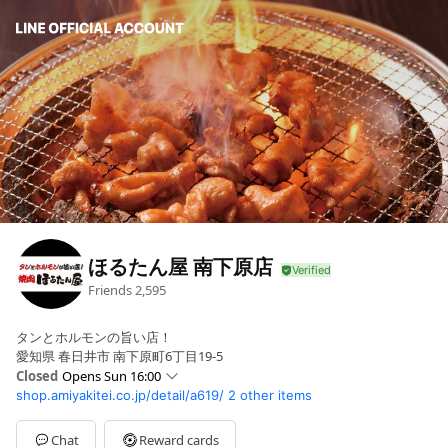
ほるたん屋 南下原店
Friends
2,595
タンとホルモンの旨い店！
愛知県 春日井市 南下原町6丁目19-5
Closed
Opens Sun 16:00
shop.amiyakitei.co.jp/detail/a619/
2 other items
Sun
16:00 - 23:00
Mon
17:00 - 23:00
Tue
17:00 - 23:00
Chat
Reward cards