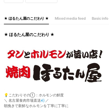
Wed
17:00 - 23:00
Thu
17:00 - 23:00
Fri
17:00 - 23:00
Sat
16:00 - 23:00
★ ほるたん屋のこだわり ★
Mixed media feed
Basic info
年中無休
★ ほるたん屋のこだわり ★
💡こだわりその①：ホルモンの鮮度
＼ 名古屋食肉市場直送💨／
朝挽きで新鮮なホルモンを丁寧に丁寧に