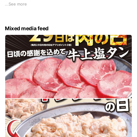
下ごしらえしてご提供しています✨️
...
See more
臭みが無く･味わい深い
ぷりぷりのホルモンを炭火七輪で焼けば
さらにおいしさが引き立ちます！
Mixed media feed
💡こだわりその②：牛タンの熟成
＼ なんと40日間じっくり熟成 ／
時間をかけて熟成することで、
厚切りでも柔らかくて、
風味の豊かなタンに仕上がります♪
ジューシーな牛タンを
さっと炙り、塩とレモン🍋🧂で◎
様々な創作焼肉の提案も行っています。
💡こだわりその③：国産牛
＼ 仕入れスタッフ厳選の国産牛🐮／
たくさんのお客様に喜んでいただくべく、
価格もリーズナブル👛になっています
国産牛ならではの旨味や柔らかさを、