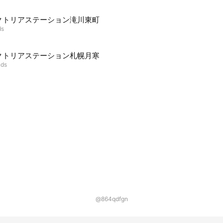
クトリアステーション滝川東町
ds
クトリアステーション札幌月寒
nds
@864qdfgn