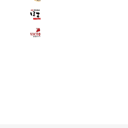
和牛炭火焼肉 ほまれ
720 friends
ヴィクトリアステーション北見三輪
530 friends