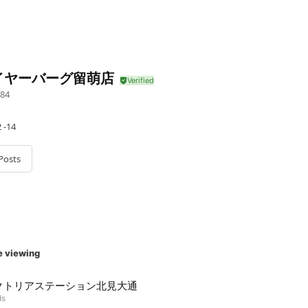
イヤーバーグ留萌店
84
-14
Posts
e viewing
クトリアステーション北見大通
ds