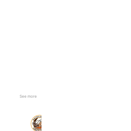
See more
カレーのちから 本店
2,644 friends
Takeout
Delivery