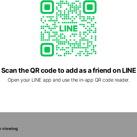
Scan the QR code to add as a friend on LINE
Open your LINE app and use the in-app QR code reader.
- 19:00
年始休み
e viewing