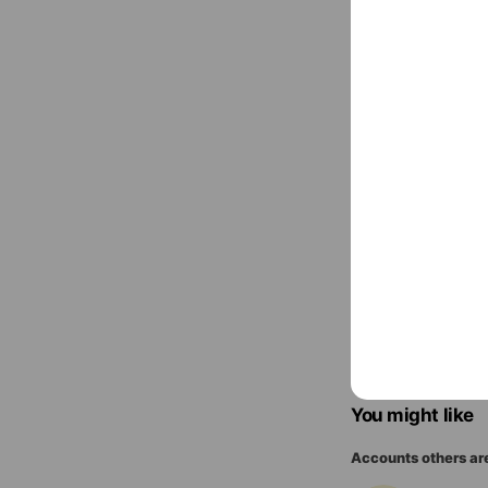
Basic info
Thu
09:00 
土日祝、年末
You might like
Accounts others ar