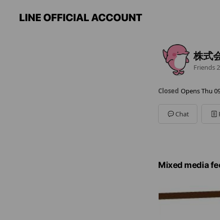
株式
Friends
2
Closed
Opens Thu 09
Sun
Closed
Mon
09:00 - 19:00
Chat
Tue
09:00 - 19:00
Wed
09:00 - 19:00
Thu
09:00 - 19:00
Fri
09:00 - 19:00
Sat
Closed
Mixed media fe
土日祝、年末年始休