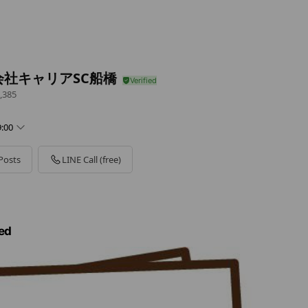
会社キャリアSC船橋
,385
:00
Posts
LINE Call (free)
ed
み