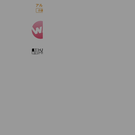
アルク介護
629 friends
ウィルエージェンシー水戸支店
1,116 friends
㈱ヒューマンインプリンク 関東支社
875 friends