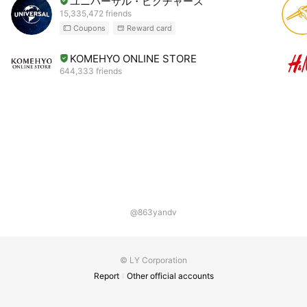
ユニバーサル・ピクチャーズ
15,335,472 friends
Coupons
Reward card
KOMEHYO ONLINE STORE
644,333 friends
@863yandv
© LY Corporation
Report
Other official accounts