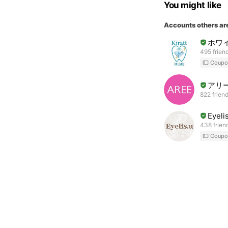
You might like
Accounts others ar
ホワイ
495 frien
Coupo
アリ
822 frien
Eyel
438 frien
Coupo