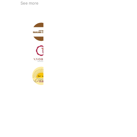
See more
MAKANA CLOSET
720 friends
京べに 倉敷店
391 friends
hi・ma・ri （ひまり）
145 friends
Coupons