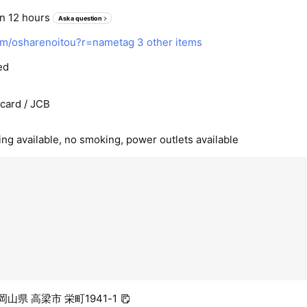
in 12 hours
Ask a question
om/osharenoitou?r=nametag
3 other items
ed
rcard / JCB
ing available, no smoking, power outlets available
 岡山県 高梁市 栄町1941-1