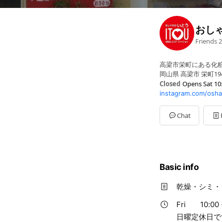
おし
Friends
2
高梁市栄町にある化
岡山県 高梁市 栄町194
Closed
Opens Sat 10
instagram.com/osh
Sun
Closed
Mon
10:00 - 18:00
Tue
10:00 - 18:00
Chat
Wed
10:00 - 18:00
Thu
10:00 - 18:00
Fri
10:00 - 18:00
Sat
10:00 - 18:00
日曜定休日です
Basic info
乾燥・シミ・
Fri
10:00 
日曜定休日で