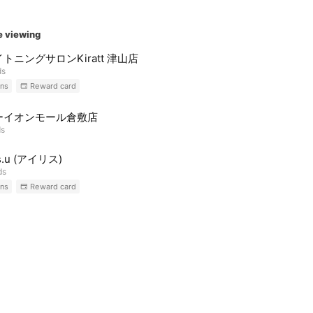
e viewing
トニングサロンKiratt 津山店
ds
ns
Reward card
ーイオンモール倉敷店
ds
is.u (アイリス)
ds
ns
Reward card