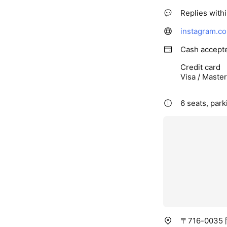
Replies with
instagram.c
Cash accept
Credit card
Visa / Maste
6 seats, park
〒716-0035