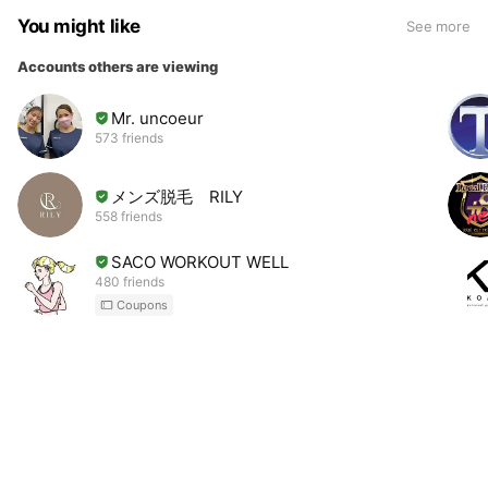
You might like
See more
Accounts others are viewing
Mr. uncoeur
573 friends
メンズ脱毛 RILY
558 friends
SACO WORKOUT WELL
480 friends
Coupons