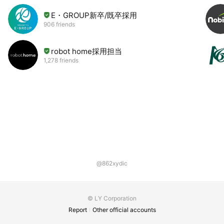
E・GROUP新卒/既卒採用
906 friends
robot home採用担当
1,278 friends
@862xydic
© LY Corporation
Report
Other official accounts