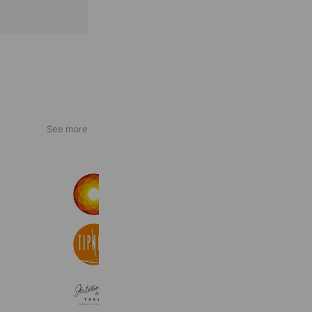
See more
LAVA
10,457,264 friends
ティップネス公式
261,179 friends
スケルトンオフィス東京
1,704 friends