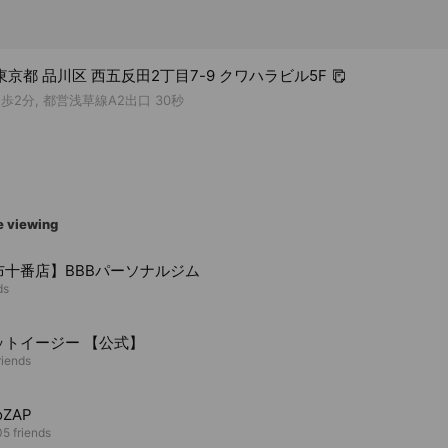
1 東京都 品川区 西五反田2丁目7-9 クワハラビル5F
歩2分, 都営浅草線A2出口 30秒
e viewing
布十番店】BBBパーソナルジム
ds
ットイージー 【公式】
riends
oZAP
5 friends