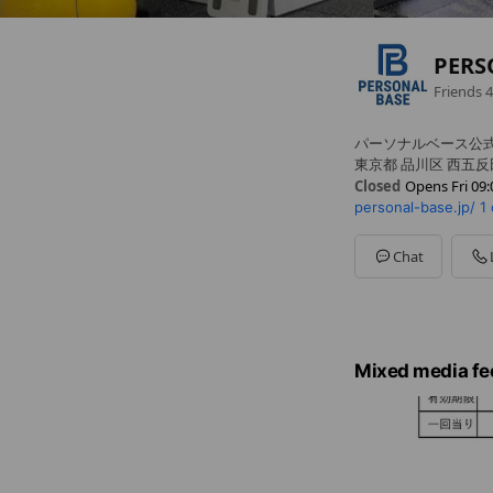
PERS
Friends
4
パーソナルベース公
東京都 品川区 西五反田
Closed
Opens Fri 09:
personal-base.jp/
1
Sun
07:00 - 21:00
Mon
09:00 - 22:00
Tue
09:00 - 22:00
Chat
Wed
09:00 - 22:00
Thu
09:00 - 22:00
Fri
09:00 - 22:00
Sat
07:00 - 21:00
毎週火曜日定休です
Mixed media fe