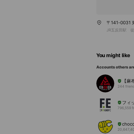
〒141-003
JR五反田駅 徒
You might like
Accounts others ar
【麻
244 frien
フィ
796,559 f
choc
20,647,40