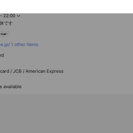
歩2分/都営浅草線A2出口30秒
- 22:00
休です
 Call
e.jp/
1 other items
ed
rcard / JCB / American Express
s available