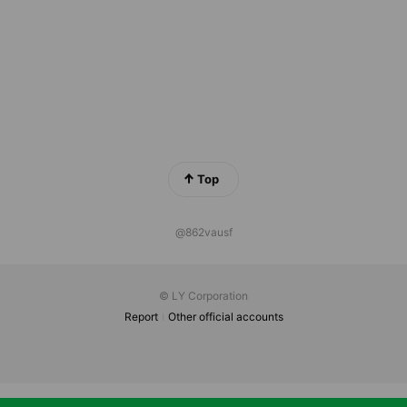
Top
@862vausf
© LY Corporation
Report
Other official accounts