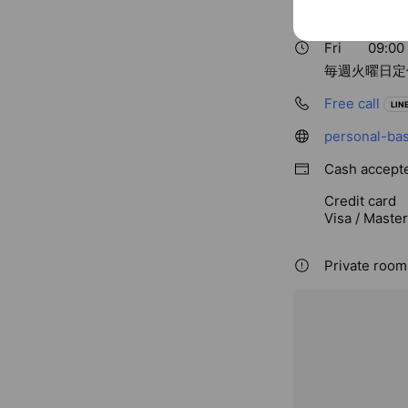
JR五反田駅徒
Fri
09:00 
毎週火曜日定
Free call
LINE
personal-bas
Cash accept
Credit card
Visa / Maste
Private room