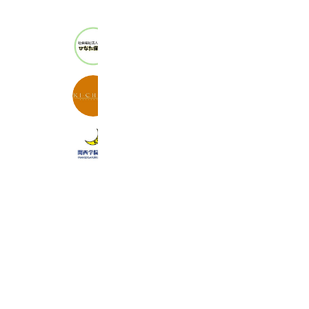
【採用】ひなた保育園(八王子市)
611 friends
KICHIRI misceo
935 friends
関西学院大学 入学センター
163,226 friends