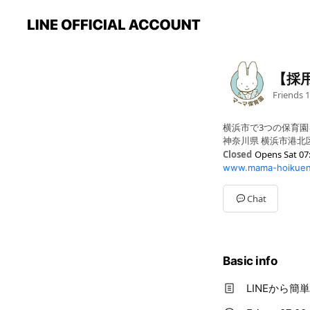
【採
Friends
1
横浜市で3つの保育
神奈川県 横浜市港北区 
Closed
Opens Sat 07
www.mama-hoikuen
Sun
Closed
Mon
07:00 - 20:00
Tue
07:00 - 20:00
Chat
Wed
07:00 - 20:00
Thu
07:00 - 20:00
Fri
07:00 - 20:00
Sat
07:00 - 18:00
Basic info
受付時間：平日9:00〜1
LINEから