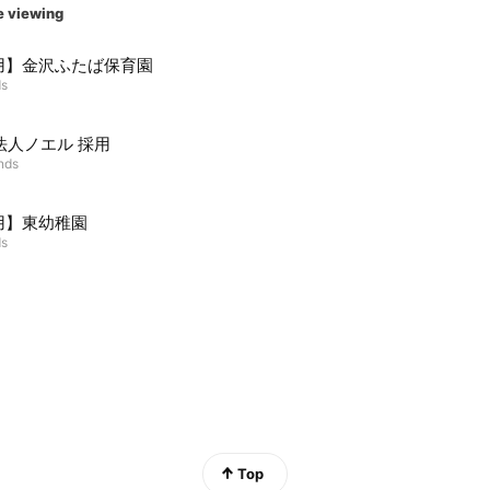
e viewing
用】金沢ふたば保育園
ds
法人ノエル 採用
ends
用】東幼稚園
ds
Top