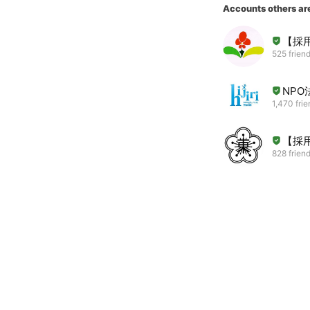
Accounts others ar
【採
525 frien
NPO
1,470 fri
【採
828 frien