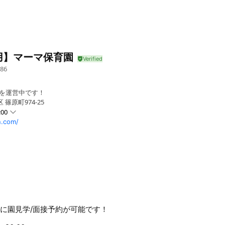
用】マーマ保育園
86
園を運営中です！
篠原町974-25
:00
.com/
7:30
簡単に園見学/面接予約が可能です！