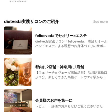
い痩せる方法を分析し、 栄養士がLINEで毎日サポ
たお声を頂いております✨ 「糖質〇〇g」など具
ートしながらベストのダイエットを実践していた
体的に示されるから分かりやすく圧倒的な指針に
だきます✨ 1ヶ月で体重-3.4kg・体脂肪率-3.3%
なります✨ さらにPDF形式で送信するため携帯さ
を達成された方もいらっしゃいます🔥 さらにご希
えあればいつでもどこでも、体質と食事から見た
望に応じてエステティシャンによるオンラインカ
ベストなダイエット方法を見返すことができま
dietveda実践サロンのご紹介
See more
ウンセリングも！ ダイエットはもちろん、お肌な
す！
ど美容面もサポートします✨ 自宅で「痩せる習慣
を身につけキレイを持続する」ダイエットを始め
felicevedaでセオリー×エステ
てみませんか？✨
dietveda実践サロン「feliceveda」 理論とオール
ハンドエステによる理想のお身体づくりのサポー
ターです✨ 目的に合わせたコースの豊富さ スタ
ッフ誰もがハイレベルな技術を持ち ご来店いただ
いた皆様に的確なアドバイスと結果を提供してい
ます 初回インドエステトライアルのご予約は
都内に2店舗・神奈川に1店舗
https://felice-veda.jp/reservation/ フェリーチ
【フェリーチェヴェーダ高輪品川】 品川駅高輪口
ェヴェーダのHPから承っております 内側からも
歩３分。新しくできた高輪ゲートウエイ駅から歩
外側からもしっかりアプローチしていきます🔥
8分。 品川駅すぐのまさに隠れ家のような綺麗な
ビルのインドエステサロンです。 【フェリーチェ
ヴェーダ恵比寿】 恵比寿駅徒歩4分 代官山駅5分
のビルの最上階オーナーズルームでハイレベルイ
ンドエステを。 柔らかいアジアンテイストの個室
会員様のお声を第一に
でゆったりインドエステ施術を行います。 【フェ
レビュー・評価のお声もぜひご覧くださいませ
リーチェヴェーダ湘南藤沢】 藤沢駅徒歩1分に