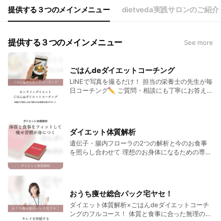
提供する３つのメインメニュー
dietveda実践サロンのご紹介
提供する３つのメインメニュー
See more
ごはんdeダイエットコーチング
LINEで写真を撮るだけ！ 担当の栄養士の先生が毎
日コーチング✏️ ご質問・相談にも丁寧にお答えし
ます！ LINEを開けば何でも聞ける頼れるお食事ダ
イエットパートナーがそこに🍀 『はっとするアド
バイスが沢山あって 食べながら、痩せる事を実践
でき嬉しかった』 『アドバイスも理論的かつ具体
ダイエット体質解析
的でこれなら出来るかも、と思わせてくれるもの
遺伝子・腸内フローラの2つの解析と今のお食事
ばかりでした』 など、実践された方からは嬉しい
を照らし合わせて 理想のお身体になるための専用
お声を頂いております✨ まずは5日間トライアル
ダイエットレポートを作成📖 10個の採点項目か
税込1,100円で お食事を見直してみませんか？✨
ら今のお食事を数値化！ 『一食のうち最適なタン
パク質、炭水化物、脂肪の量を知れたのが良かっ
たです。巻末の栄養成分表も便利でした。』 『と
おうち痩せ総合パック宅ヤセ！
ても詳細に分析されていて、読んでいて「あー耳
ダイエット体質解析×ごはんdeダイエットコーチ
が痛い…」「なるほど！」などと様々な思いが入
ングのフルコース！ 体質と食事に合った無理のな
り交じるような、とても濃い内容でした』 といっ