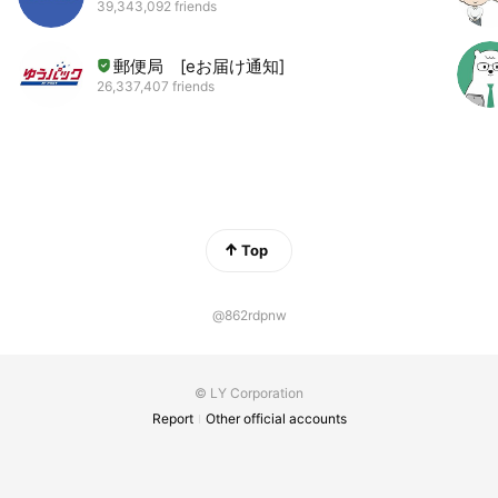
39,343,092 friends
郵便局 [eお届け通知]
26,337,407 friends
Top
@862rdpnw
© LY Corporation
Report
Other official accounts