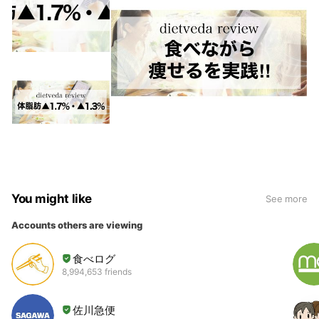
You might like
See more
Accounts others are viewing
食べログ
8,994,653 friends
佐川急便