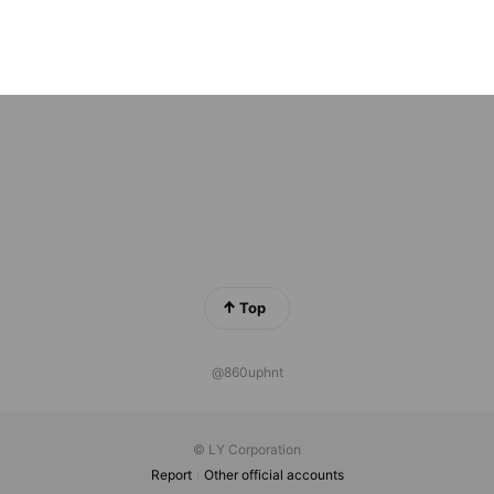
士法人 オネスティー
ds
Top
@860uphnt
© LY Corporation
Report
Other official accounts