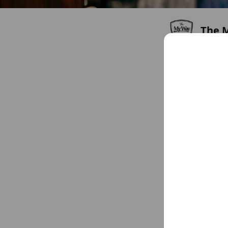
The 
Friends
2
広島県 広島市中区本通 
Chat
You might like
Accounts others ar
エヌ
194 frien
pond_
285 frien