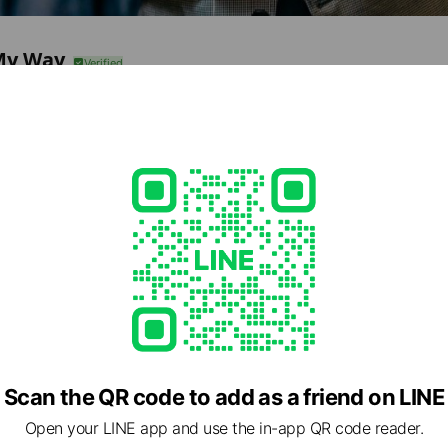
My Way
50
1-6
Posts
LINE Call (free)
e viewing
テック
ds
Scan the QR code to add as a friend on LINE
golfstudio
Open your LINE app and use the in-app QR code reader.
ds