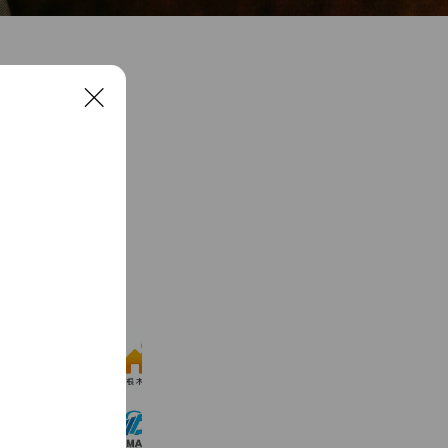
C
l
o
s
e
See more
山根木材
525 friends
税理士法人 山根総合会計事務所
353 friends