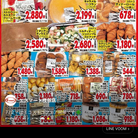
エスマート桜谷店
７/２７は！コストコフェア開催です
お見逃しなく！！
LINE VOOM
チラシ掲載商品の、木村屋 昭和なピザパン、アップルパイ ホーム