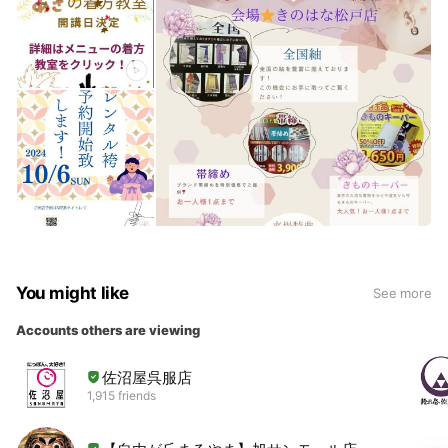
You might like
See more
Accounts others are viewing
佐沼屋呉服店
1,915 friends