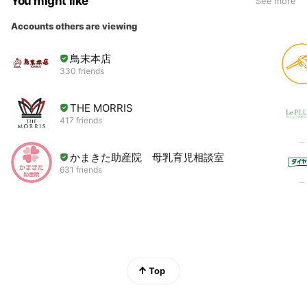
You might like
See more
Accounts others are viewing
鳥末本店
330 friends
THE MORRIS
417 friends
かまきた助産院 母乳育児相談室
631 friends
Top