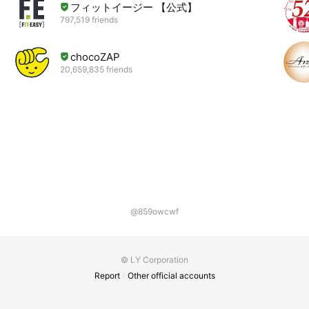
フィットイージー 【公式】
797,519 friends
chocoZAP
20,659,835 friends
@859owcwf
© LY Corporation
Report
Other official accounts