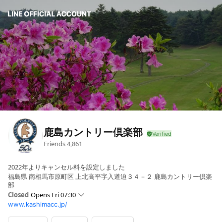
鹿島カントリー倶楽部
Friends
4,861
2022年よりキャンセル料を設定しました
福島県 南相馬市原町区 上北高平字入道迫３４－２ 鹿島カントリー倶楽
部
Closed
Opens Fri 07:30
www.kashimacc.jp/
Sun
07:30 - 16:30
Mon
07:30 - 16:30