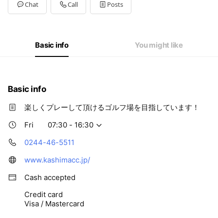
Tue
07:30 - 16:30
Chat
Call
Posts
Wed
07:30 - 16:30
Thu
07:30 - 16:30
Fri
07:30 - 16:30
Sat
07:30 - 16:30
Basic info
You might like
Basic info
楽しくプレーして頂けるゴルフ場を目指しています！
Fri
07:30 - 16:30
0244-46-5511
www.kashimacc.jp/
Cash accepted
Credit card
Visa / Mastercard