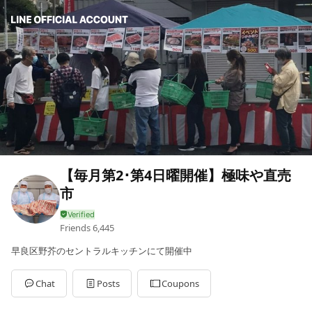
【毎月第2･第4日曜開催】極味や直売
市
Friends
6,445
早良区野芥のセントラルキッチンにて開催中
Chat
Posts
Coupons