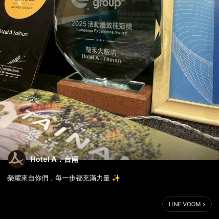
Hotel A．台南
榮耀來自你們，每一步都充滿力量 ✨
聖禾大飯店 HOTEL A 榮獲 Expedia Group 2025 活動績效桂冠獎
LINE VOOM
🏆！
這座獎，不只是屬於我們，