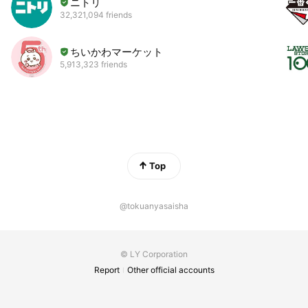
ニトリ
32,321,094 friends
ちいかわマーケット
5,913,323 friends
Top
@tokuanyasaisha
© LY Corporation
Report
Other official accounts