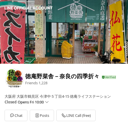
徳庵野菜舎－奈良の四季折々
Friends
1,228
大阪府 大阪市鶴見区 今津中５丁目4-15 徳庵ライフステーション
Closed
Opens Fri 10:00
Sun
Closed
Mon
10:00 - 18:00
Chat
Posts
LINE Call (free)
Tue
10:00 - 18:00
Wed
10:00 - 18:00