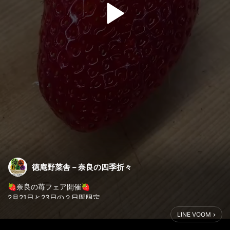
徳庵野菜舎－奈良の四季折々
🍓奈良の苺フェア開催🍓
2月21日と23日の２日間限定。
LINE VOOM
奈良県産いちごが勢ぞろいします。