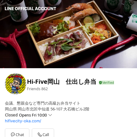
Hi-Five岡山 仕出し弁当
Friends
862
会議、懇親会など専門の高級お弁当サイト
岡山県 岡山市北区中仙道 56-107 大石橋ビル2階
Closed
Opens Fri 10:00
hifivecity-oka.com/
Sun
Closed
Mon
10:00 - 18:00
Tue
10:00 - 18:00
Chat
Call